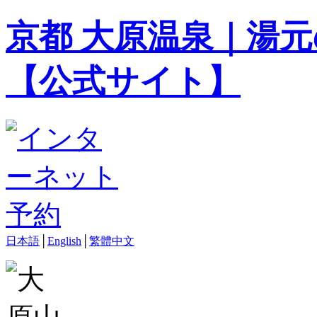
京都 大原温泉｜湯元
【公式サイト】
日本語
│
English
│
繁體中文