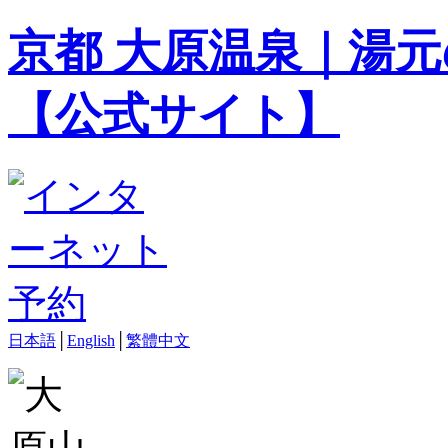
京都 大原温泉｜湯元
【公式サイト】
日本語
│
English
│
繁體中文