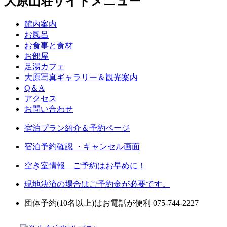
大原山荘サイトメニュー
館内案内
お風呂
お食事と食材
お部屋
足湯カフェ
大原写真ギャラリー＆観光案内
Q＆A
アクセス
お問い合わせ
宿泊プラン紹介＆予約ページ
宿泊予約確認 ・キャンセル画面
空き室情報 ご予約はお早めに！
現地決済の場合はご予約金が必要です。
団体予約(10名以上)はお電話が便利 075-744-2227