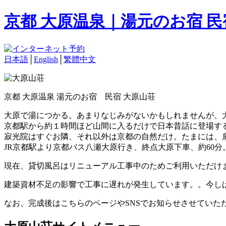
京都 大原温泉｜湯元のお宿 
日本語
│
English
│
繁體中文
京都 大原温泉 湯元のお宿 民宿 大原山荘
大原で湯につかる。あまりなじみがないかもしれませんが、
京都駅から約１時間ほど山間に入るだけで日本昔話に登場す
寂光院はすぐお隣、それ以外は京都の自然だけ。たまには、
JR京都駅より京都バス八瀬大原行き、終点大原下車、約60分
現在、貸切風呂はリニューアル工事中のためご利用いただけ
建築資材不足の影響で工事に遅れが発生しています。。今し
なお、完成後はこちらのページやSNSでお知らせさせていた