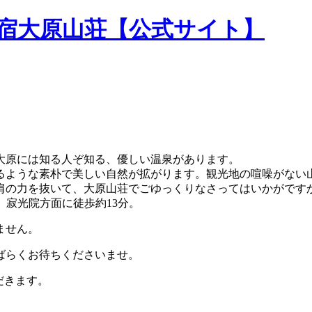
民宿大原山荘【公式サイト】
大原には知る人ぞ知る、優しい温泉があります。
るような素朴で美しい自然が拡がります。観光地の喧噪がない
肩の力を抜いて、大原山荘でごゆっくりなさってはいかがです
。寂光院方面に徒歩約13分。
ません。
ばらくお待ちくださいませ。
だきます。