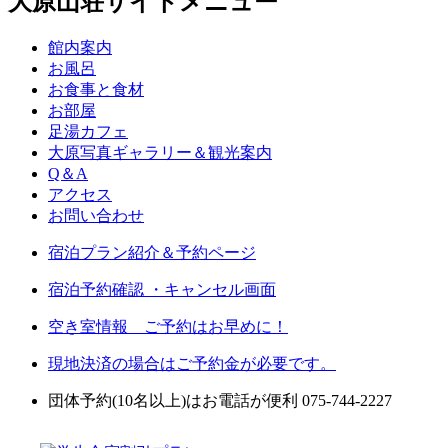
大原山荘サイトメニュー
館内案内
お風呂
お食事と食材
お部屋
足湯カフェ
大原写真ギャラリー＆観光案内
Q＆A
アクセス
お問い合わせ
宿泊プラン紹介＆予約ページ
宿泊予約確認 ・キャンセル画面
空き室情報 ご予約はお早めに！
現地決済の場合はご予約金が必要です。
団体予約(10名以上)はお電話が便利 075-744-2227