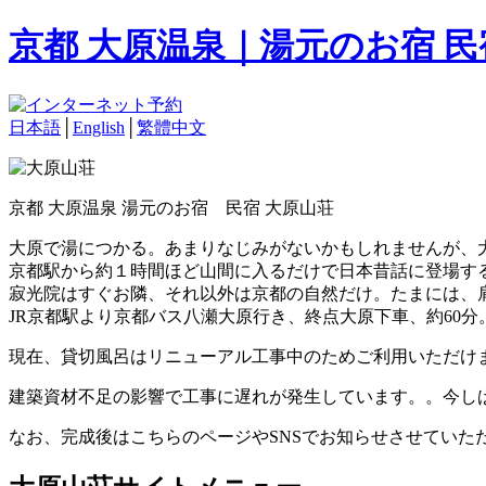
京都 大原温泉｜湯元のお宿 
日本語
│
English
│
繁體中文
京都 大原温泉 湯元のお宿 民宿 大原山荘
大原で湯につかる。あまりなじみがないかもしれませんが、
京都駅から約１時間ほど山間に入るだけで日本昔話に登場す
寂光院はすぐお隣、それ以外は京都の自然だけ。たまには、
JR京都駅より京都バス八瀬大原行き、終点大原下車、約60分
現在、貸切風呂はリニューアル工事中のためご利用いただけ
建築資材不足の影響で工事に遅れが発生しています。。今し
なお、完成後はこちらのページやSNSでお知らせさせていた