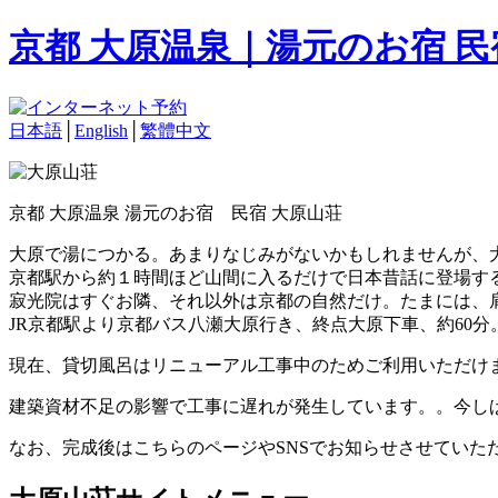
京都 大原温泉｜湯元のお宿 
日本語
│
English
│
繁體中文
京都 大原温泉 湯元のお宿 民宿 大原山荘
大原で湯につかる。あまりなじみがないかもしれませんが、
京都駅から約１時間ほど山間に入るだけで日本昔話に登場す
寂光院はすぐお隣、それ以外は京都の自然だけ。たまには、
JR京都駅より京都バス八瀬大原行き、終点大原下車、約60分
現在、貸切風呂はリニューアル工事中のためご利用いただけ
建築資材不足の影響で工事に遅れが発生しています。。今し
なお、完成後はこちらのページやSNSでお知らせさせていた