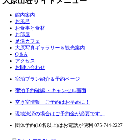
大原山荘サイトメニュー
館内案内
お風呂
お食事と食材
お部屋
足湯カフェ
大原写真ギャラリー＆観光案内
Q＆A
アクセス
お問い合わせ
宿泊プラン紹介＆予約ページ
宿泊予約確認 ・キャンセル画面
空き室情報 ご予約はお早めに！
現地決済の場合はご予約金が必要です。
団体予約(10名以上)はお電話が便利 075-744-2227