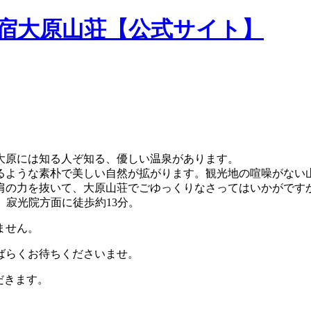
民宿大原山荘【公式サイト】
大原には知る人ぞ知る、優しい温泉があります。
るような素朴で美しい自然が拡がります。観光地の喧噪がない
肩の力を抜いて、大原山荘でごゆっくりなさってはいかがです
。寂光院方面に徒歩約13分。
ません。
ばらくお待ちくださいませ。
だきます。