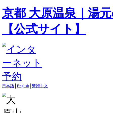
京都 大原温泉｜湯元
【公式サイト】
日本語
│
English
│
繁體中文