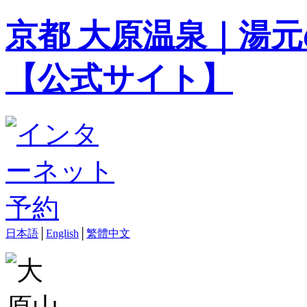
京都 大原温泉｜湯元
【公式サイト】
日本語
│
English
│
繁體中文