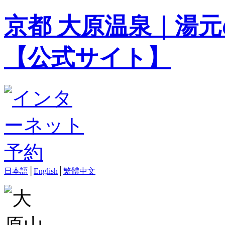
京都 大原温泉｜湯元
【公式サイト】
日本語
│
English
│
繁體中文