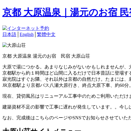
京都 大原温泉｜湯元のお宿 
日本語
│
English
│
繁體中文
京都 大原温泉 湯元のお宿 民宿 大原山荘
大原で湯につかる。あまりなじみがないかもしれませんが、
京都駅から約１時間ほど山間に入るだけで日本昔話に登場す
寂光院はすぐお隣、それ以外は京都の自然だけ。たまには、
JR京都駅より京都バス八瀬大原行き、終点大原下車、約60分
現在、貸切風呂はリニューアル工事中のためご利用いただけ
建築資材不足の影響で工事に遅れが発生しています。。今し
なお、完成後はこちらのページやSNSでお知らせさせていた