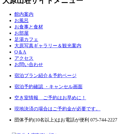
大原山荘サイトメニュー
館内案内
お風呂
お食事と食材
お部屋
足湯カフェ
大原写真ギャラリー＆観光案内
Q＆A
アクセス
お問い合わせ
宿泊プラン紹介＆予約ページ
宿泊予約確認 ・キャンセル画面
空き室情報 ご予約はお早めに！
現地決済の場合はご予約金が必要です。
団体予約(10名以上)はお電話が便利 075-744-2227