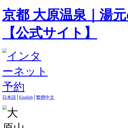
京都 大原温泉｜湯元
【公式サイト】
日本語
│
English
│
繁體中文