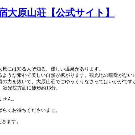
民宿大原山荘【公式サイト】
大原には知る人ぞ知る、優しい温泉があります。
るような素朴で美しい自然が拡がります。観光地の喧噪がない
肩の力を抜いて、大原山荘でごゆっくりなさってはいかがです
。寂光院方面に徒歩約13分。
ません。
ばらくお待ちくださいませ。
だきます。