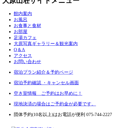
大原山荘サイトメニュー
館内案内
お風呂
お食事と食材
お部屋
足湯カフェ
大原写真ギャラリー＆観光案内
Q＆A
アクセス
お問い合わせ
宿泊プラン紹介＆予約ページ
宿泊予約確認 ・キャンセル画面
空き室情報 ご予約はお早めに！
現地決済の場合はご予約金が必要です。
団体予約(10名以上)はお電話が便利 075-744-2227