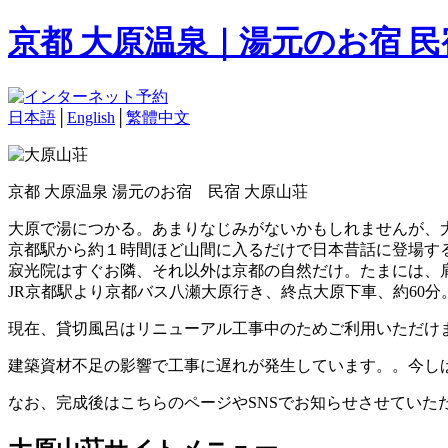
京都 大原温泉｜湯元のお宿 
日本語
│
English
│
繁體中文
京都 大原温泉 湯元のお宿 民宿 大原山荘
大原で湯につかる。あまりなじみがないかもしれませんが、
京都駅から約１時間ほど山間に入るだけで日本昔話に登場す
寂光院はすぐお隣、それ以外は京都の自然だけ。たまには、
JR京都駅より京都バス八瀬大原行き、終点大原下車、約60分
現在、貸切風呂はリニューアル工事中のためご利用いただけ
建築資材不足の影響で工事に遅れが発生しています。。今し
なお、完成後はこちらのページやSNSでお知らせさせていた