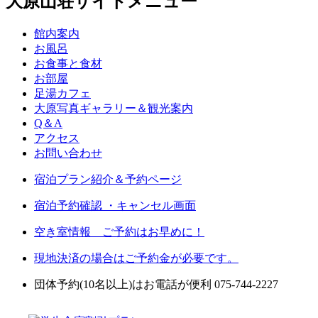
大原山荘サイトメニュー
館内案内
お風呂
お食事と食材
お部屋
足湯カフェ
大原写真ギャラリー＆観光案内
Q＆A
アクセス
お問い合わせ
宿泊プラン紹介＆予約ページ
宿泊予約確認 ・キャンセル画面
空き室情報 ご予約はお早めに！
現地決済の場合はご予約金が必要です。
団体予約(10名以上)はお電話が便利 075-744-2227