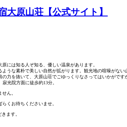
民宿大原山荘【公式サイト】
大原には知る人ぞ知る、優しい温泉があります。
るような素朴で美しい自然が拡がります。観光地の喧噪がない
肩の力を抜いて、大原山荘でごゆっくりなさってはいかがです
。寂光院方面に徒歩約13分。
ません。
ばらくお待ちくださいませ。
だきます。