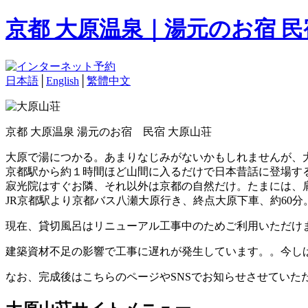
京都 大原温泉｜湯元のお宿 
日本語
│
English
│
繁體中文
京都 大原温泉 湯元のお宿 民宿 大原山荘
大原で湯につかる。あまりなじみがないかもしれませんが、
京都駅から約１時間ほど山間に入るだけで日本昔話に登場す
寂光院はすぐお隣、それ以外は京都の自然だけ。たまには、
JR京都駅より京都バス八瀬大原行き、終点大原下車、約60分
現在、貸切風呂はリニューアル工事中のためご利用いただけ
建築資材不足の影響で工事に遅れが発生しています。。今し
なお、完成後はこちらのページやSNSでお知らせさせていた