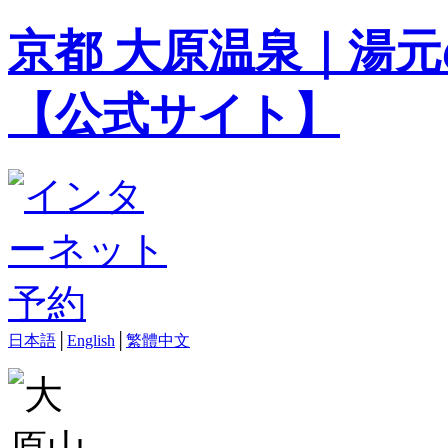
京都 大原温泉｜湯元
【公式サイト】
日本語
│
English
│
繁體中文