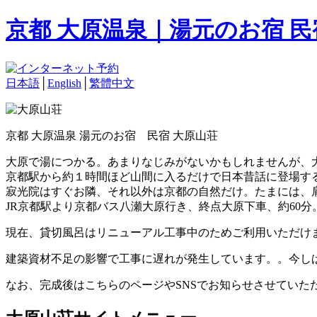
京都 大原温泉｜湯元のお宿 
日本語
│
English
│
繁體中文
京都 大原温泉 湯元のお宿 民宿 大原山荘
大原で湯につかる。あまりなじみがないかもしれませんが、
京都駅から約１時間ほど山間に入るだけで日本昔話に登場す
寂光院はすぐお隣、それ以外は京都の自然だけ。たまには、
JR京都駅より京都バス八瀬大原行き、終点大原下車、約60分
現在、貸切風呂はリニューアル工事中のためご利用いただけ
建築資材不足の影響で工事に遅れが発生しています。。今し
なお、完成後はこちらのページやSNSでお知らせさせていた