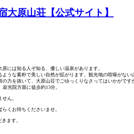
民宿大原山荘【公式サイト】
大原には知る人ぞ知る、優しい温泉があります。
るような素朴で美しい自然が拡がります。観光地の喧噪がない
肩の力を抜いて、大原山荘でごゆっくりなさってはいかがです
。寂光院方面に徒歩約13分。
ません。
ばらくお待ちくださいませ。
だきます。