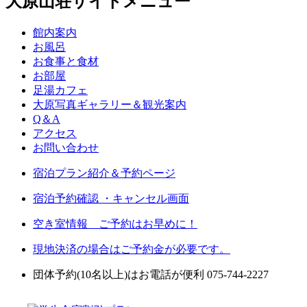
大原山荘サイトメニュー
館内案内
お風呂
お食事と食材
お部屋
足湯カフェ
大原写真ギャラリー＆観光案内
Q＆A
アクセス
お問い合わせ
宿泊プラン紹介＆予約ページ
宿泊予約確認 ・キャンセル画面
空き室情報 ご予約はお早めに！
現地決済の場合はご予約金が必要です。
団体予約(10名以上)はお電話が便利 075-744-2227