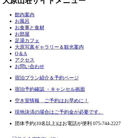
大原山荘サイトメニュー
館内案内
お風呂
お食事と食材
お部屋
足湯カフェ
大原写真ギャラリー＆観光案内
Q＆A
アクセス
お問い合わせ
宿泊プラン紹介＆予約ページ
宿泊予約確認 ・キャンセル画面
空き室情報 ご予約はお早めに！
現地決済の場合はご予約金が必要です。
団体予約(10名以上)はお電話が便利 075-744-2227