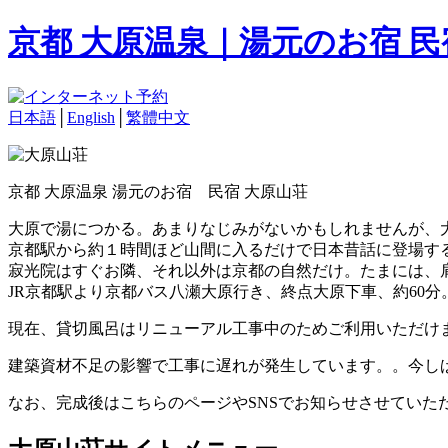
京都 大原温泉｜湯元のお宿 
日本語
│
English
│
繁體中文
京都 大原温泉 湯元のお宿 民宿 大原山荘
大原で湯につかる。あまりなじみがないかもしれませんが、
京都駅から約１時間ほど山間に入るだけで日本昔話に登場す
寂光院はすぐお隣、それ以外は京都の自然だけ。たまには、
JR京都駅より京都バス八瀬大原行き、終点大原下車、約60分
現在、貸切風呂はリニューアル工事中のためご利用いただけ
建築資材不足の影響で工事に遅れが発生しています。。今し
なお、完成後はこちらのページやSNSでお知らせさせていた