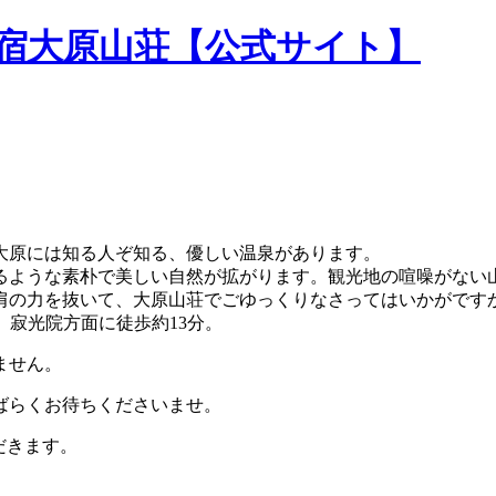
民宿大原山荘【公式サイト】
大原には知る人ぞ知る、優しい温泉があります。
るような素朴で美しい自然が拡がります。観光地の喧噪がない
肩の力を抜いて、大原山荘でごゆっくりなさってはいかがです
。寂光院方面に徒歩約13分。
ません。
ばらくお待ちくださいませ。
だきます。