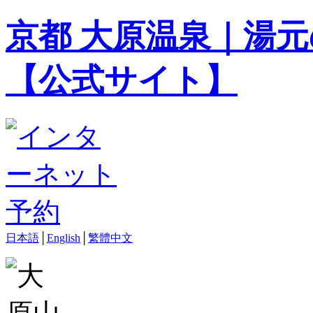
京都 大原温泉｜湯元
【公式サイト】
日本語
│
English
│
繁體中文