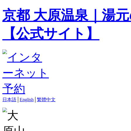
京都 大原温泉｜湯元
【公式サイト】
日本語
│
English
│
繁體中文