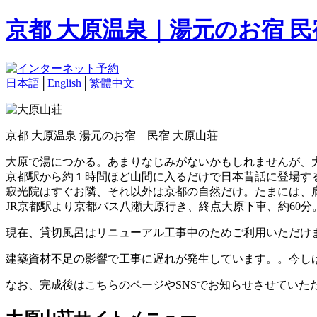
京都 大原温泉｜湯元のお宿 
日本語
│
English
│
繁體中文
京都 大原温泉 湯元のお宿 民宿 大原山荘
大原で湯につかる。あまりなじみがないかもしれませんが、
京都駅から約１時間ほど山間に入るだけで日本昔話に登場す
寂光院はすぐお隣、それ以外は京都の自然だけ。たまには、
JR京都駅より京都バス八瀬大原行き、終点大原下車、約60分
現在、貸切風呂はリニューアル工事中のためご利用いただけ
建築資材不足の影響で工事に遅れが発生しています。。今し
なお、完成後はこちらのページやSNSでお知らせさせていた