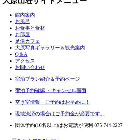
大原山荘サイトメニュー
館内案内
お風呂
お食事と食材
お部屋
足湯カフェ
大原写真ギャラリー＆観光案内
Q＆A
アクセス
お問い合わせ
宿泊プラン紹介＆予約ページ
宿泊予約確認 ・キャンセル画面
空き室情報 ご予約はお早めに！
現地決済の場合はご予約金が必要です。
団体予約(10名以上)はお電話が便利 075-744-2227