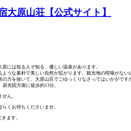
民宿大原山荘【公式サイト】
大原には知る人ぞ知る、優しい温泉があります。
るような素朴で美しい自然が拡がります。観光地の喧噪がない
肩の力を抜いて、大原山荘でごゆっくりなさってはいかがです
。寂光院方面に徒歩約13分。
ません。
ばらくお待ちくださいませ。
だきます。