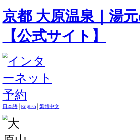
京都 大原温泉｜湯元
【公式サイト】
日本語
│
English
│
繁體中文