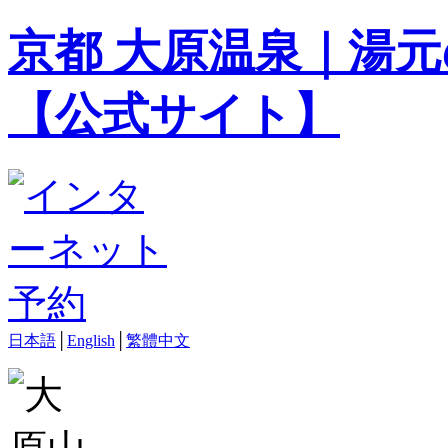
京都 大原温泉｜湯元
【公式サイト】
日本語
│
English
│
繁體中文