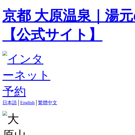
京都 大原温泉｜湯元
【公式サイト】
日本語
│
English
│
繁體中文