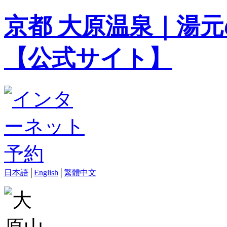
京都 大原温泉｜湯元
【公式サイト】
日本語
│
English
│
繁體中文