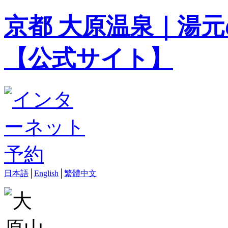
京都 大原温泉｜湯元
【公式サイト】
日本語
│
English
│
繁體中文