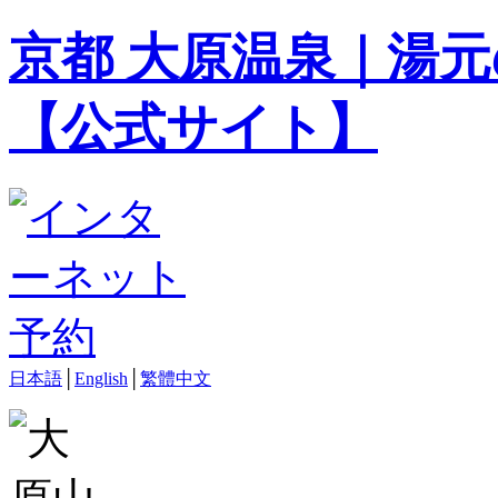
京都 大原温泉｜湯元
【公式サイト】
日本語
│
English
│
繁體中文