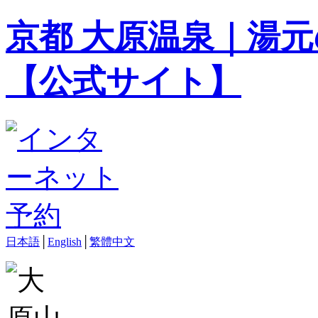
京都 大原温泉｜湯元
【公式サイト】
日本語
│
English
│
繁體中文