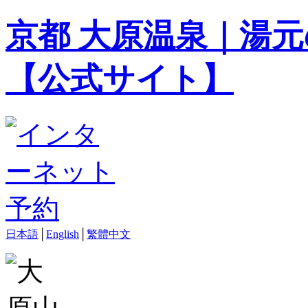
京都 大原温泉｜湯元
【公式サイト】
日本語
│
English
│
繁體中文