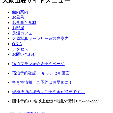
大原山荘サイトメニュー
館内案内
お風呂
お食事と食材
お部屋
足湯カフェ
大原写真ギャラリー＆観光案内
Q＆A
アクセス
お問い合わせ
宿泊プラン紹介＆予約ページ
宿泊予約確認 ・キャンセル画面
空き室情報 ご予約はお早めに！
現地決済の場合はご予約金が必要です。
団体予約(10名以上)はお電話が便利 075-744-2227