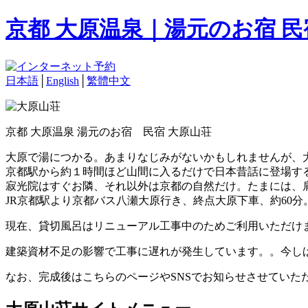
京都 大原温泉｜湯元のお宿 
日本語
│
English
│
繁體中文
京都 大原温泉 湯元のお宿 民宿 大原山荘
大原で湯につかる。あまりなじみがないかもしれませんが、
京都駅から約１時間ほど山間に入るだけで日本昔話に登場す
寂光院はすぐお隣、それ以外は京都の自然だけ。たまには、
JR京都駅より京都バス八瀬大原行き、終点大原下車、約60分
現在、貸切風呂はリニューアル工事中のためご利用いただけ
建築資材不足の影響で工事に遅れが発生しています。。今し
なお、完成後はこちらのページやSNSでお知らせさせていた