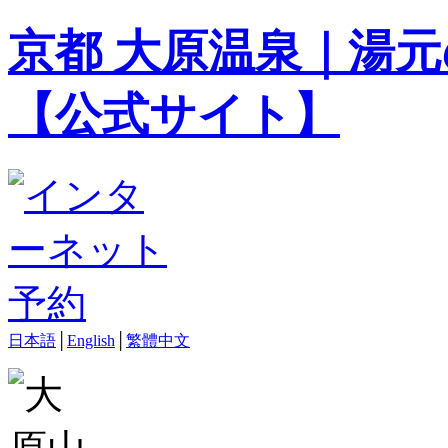
京都 大原温泉｜湯元
【公式サイト】
日本語
│
English
│
繁體中文