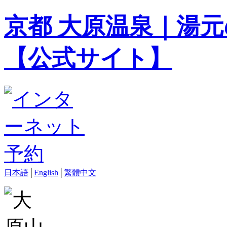
京都 大原温泉｜湯元
【公式サイト】
日本語
│
English
│
繁體中文